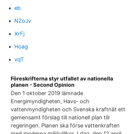
eb
NZoJv
XrFj
Hoag
vqT
Föreskrifterna styr utfallet av nationella
planen - Second Opinion
Den 1 oktober 2019 lämnade
Energimyndigheten, Havs- och
vattenmyndigheten och Svenska kraftnät ett
gemensamt förslag till nationell plan till
regeringen. Planen ska förse vattenkraften
med moderna miljövillkor. I dag, den 12 april,